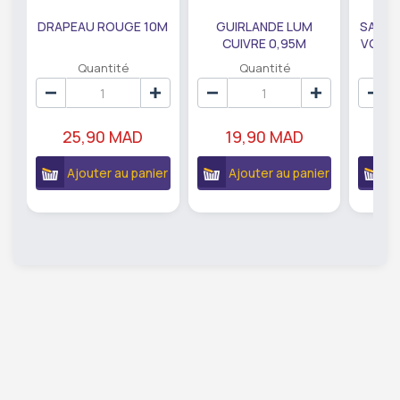
DRAPEAU ROUGE 10M
GUIRLANDE LUM
SAUMO
CUIVRE 0,95M
VODKA
DE79207
EC
Quantité
Quantité
25,90 MAD
19,90 MAD
18
Ajouter au panier
Ajouter au panier
A