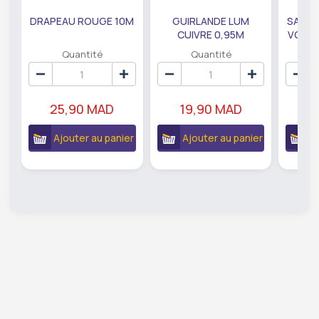
DRAPEAU ROUGE 10M
GUIRLANDE LUM
SAUMO
CUIVRE 0,95M
VODKA
DE79207
EC
Quantité
Quantité
25,90 MAD
19,90 MAD
18
Ajouter au panier
Ajouter au panier
A