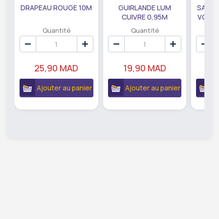
DRAPEAU ROUGE 10M
GUIRLANDE LUM
SAUMO
CUIVRE 0,95M
VODKA
DE79207
EC
Quantité
Quantité
25,90 MAD
19,90 MAD
18
Ajouter au panier
Ajouter au panier
A