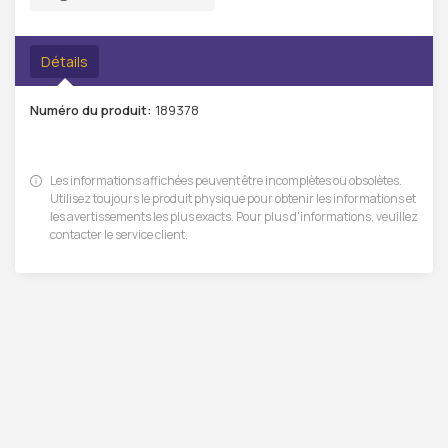
Détails
Numéro du produit:
189378
Les informations affichées peuvent être incomplètes ou obsolètes.
Utilisez toujours le produit physique pour obtenir les informations et
les avertissements les plus exacts. Pour plus d'informations, veuillez
contacter le service client.