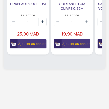
DRAPEAU ROUGE 10M
GUIRLANDE LUM
SAUMO
CUIVRE 0,95M
VODKA
DE79207
EC
Quantité
Quantité
25,90 MAD
19,90 MAD
18
Ajouter au panier
Ajouter au panier
A