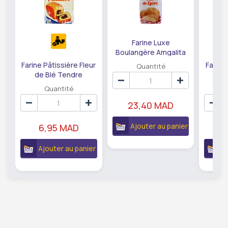
Farine Luxe
Boulangère Amgalita
5kg.
Farine Pâtissière Fleur
Farine
Quantité
de Blé Tendre
de
Amgalita 1kg.
Am
Quantité
23,40 MAD
Ajouter au panier
6,95 MAD
1
Ajouter au panier
A