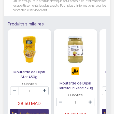
Utilisez toujours le produit physique pour obtenir les informations et
les avertissements les plus exacts. Pour plus d'informations, veuillez
contacter le service client.
Produits similaires
Moutarde de Dijon
Mout
Star 450g.
Car
Moutarde de Dijon
Quantité
Carrefour Blanc 370g
Quantité
28,50 MAD
3
Ajouter au panier
A