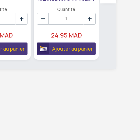
tité
Quantité
Quanti
 MAD
24,95 MAD
13,95 
r au panier
Ajouter au panier
Ajouter 