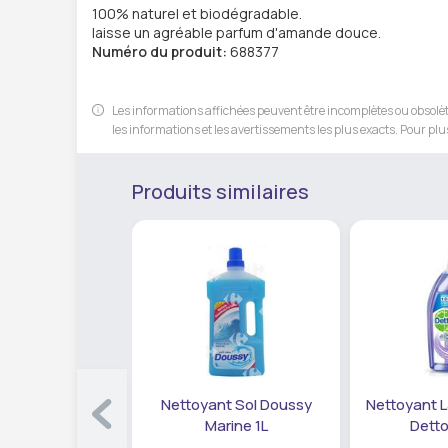
100% naturel et biodégradable.
laisse un agréable parfum d'amande douce.
Numéro du produit:
688377
Les informations affichées peuvent être incomplètes ou obsolète
les informations et les avertissements les plus exacts. Pour plus
Produits similaires
Nettoyant Sol Doussy
Nettoyant L
Marine 1L
Detto