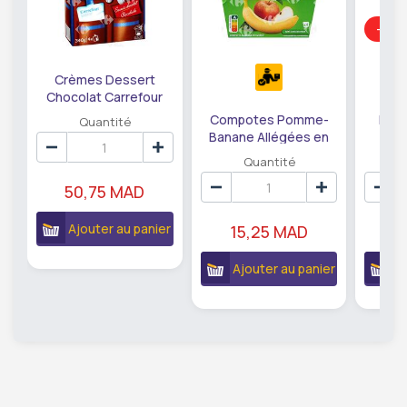
-17
Crèmes Dessert
Chocolat Carrefour
4x85g
Compotes Pomme-
Pack
Quantité
Banane Allégées en
Dan
Sucres Carrefour
Quantité
4x100g
50,75 MAD
Ajouter au panier
15,25 MAD
2
Ajouter au panier
A