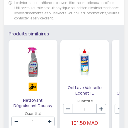
Les informations affichées peuvent être incomplètes ou obsolètes.
Utilisez toujours le produit physique pour obtenir les informations et
les avertissements les plus exacts. Pour plus d'informations, veuillez
contacter le service client.
Produits similaires
Gel Lave Vaisselle
Liqu
Econet 1L
Citro
Nettoyant
Quantité
Dégraissant Doussy
750ml
Quantité
101,50 MAD
1