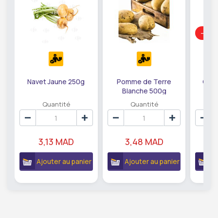
-44
Navet Jaune 250g
Pomme de Terre
Cham
Blanche 500g
Quantité
Quantité
3,13 MAD
3,48 MAD
1
Ajouter au panier
Ajouter au panier
A