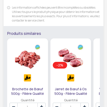
Les informations affichées peuvent être incomplètes ou obsolètes.
Utilisez toujours le produit physique pour obtenir les informations et
les avertissements les plus exacts. Pour plus d'informations, veuillez
contacter le service client.
Produits similaires
-2%
Brochette de Bœuf
Jarret de Bœuf à Os
Vian
500g - Filière Qualité
500g - Filière Qualité
Bœuf
Quantité
Quantité