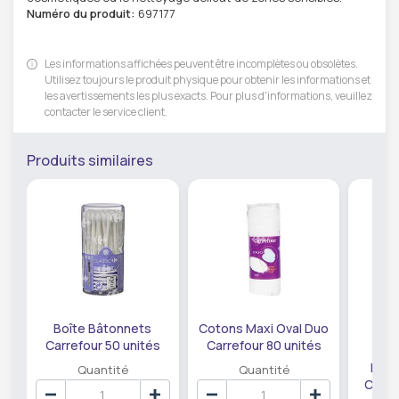
Numéro du produit:
697177
Les informations affichées peuvent être incomplètes ou obsolètes.
Utilisez toujours le produit physique pour obtenir les informations et
les avertissements les plus exacts. Pour plus d'informations, veuillez
contacter le service client.
Produits similaires
Boîte Bâtonnets
Cotons Maxi Oval Duo
Carrefour 50 unités
Carrefour 80 unités
Bâto
Quantité
Quantité
Carre