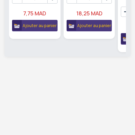
7,75 MAD
18,25 MAD
Ajouter au panier
Ajouter au panier
9
A