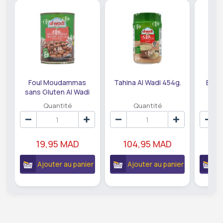
Foul Moudammas
Tahina Al Wadi 454g.
Baba
sans Gluten Al Wadi
W
400g
Quantité
Quantité
19,95 MAD
104,95 MAD
5
Ajouter au panier
Ajouter au panier
A