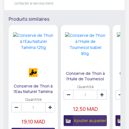
contacter le service client.
Produits similaires
Conserve de Thon à
Cons
l'Huile de Tournesol
Nat
Isabel 80g.
Conserve de Thon à
Quantité
l'Eau Naturel Tamima
125g
Quantité
12,50 MAD
1
Ajouter au panier
A
19,10 MAD