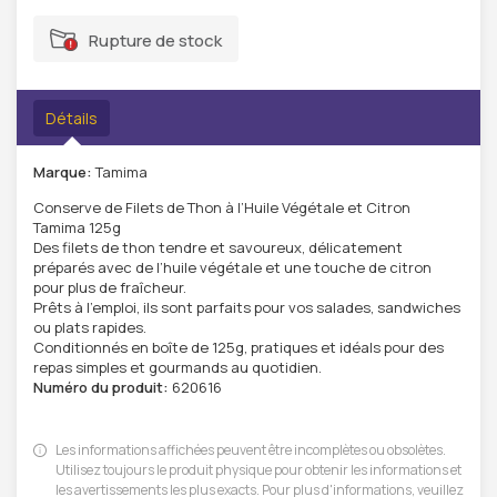
Rupture de stock
Détails
Marque:
Tamima
Conserve de Filets de Thon à l’Huile Végétale et Citron
Tamima 125g
Des filets de thon tendre et savoureux, délicatement
préparés avec de l’huile végétale et une touche de citron
pour plus de fraîcheur.
Prêts à l’emploi, ils sont parfaits pour vos salades, sandwiches
ou plats rapides.
Conditionnés en boîte de 125g, pratiques et idéals pour des
repas simples et gourmands au quotidien.
Numéro du produit:
620616
Les informations affichées peuvent être incomplètes ou obsolètes.
Utilisez toujours le produit physique pour obtenir les informations et
les avertissements les plus exacts. Pour plus d'informations, veuillez