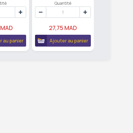
tité
Quantité
Quanti
 MAD
27,75 MAD
22,40 
r au panier
Ajouter au panier
Ajouter 