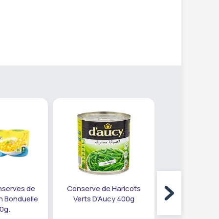
nserves de
Conserve de Haricots
Conserv
n Bonduelle
Verts D'Aucy 400g
Champignons
0g.
Mido 4