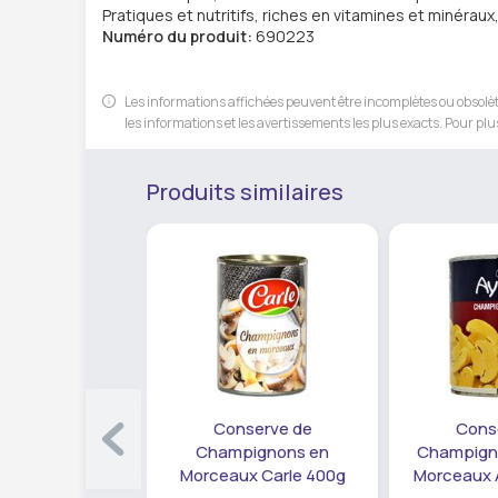
Pratiques et nutritifs, riches en vitamines et minéraux
Numéro du produit:
690223
Les informations affichées peuvent être incomplètes ou obsolète
les informations et les avertissements les plus exacts. Pour plus
Produits similaires
Conserve de
Cons
Champignons en
Champigno
Morceaux Carle 400g
Morceaux 