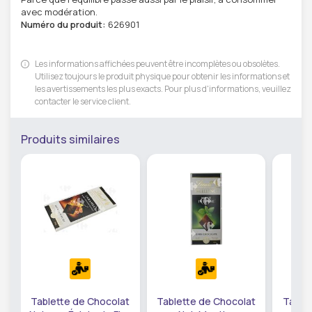
avec modération.
Numéro du produit:
626901
Les informations affichées peuvent être incomplètes ou obsolètes.
Utilisez toujours le produit physique pour obtenir les informations et
les avertissements les plus exacts. Pour plus d'informations, veuillez
contacter le service client.
Produits similaires
Tablette de Chocolat
Tablette de Chocolat
Table