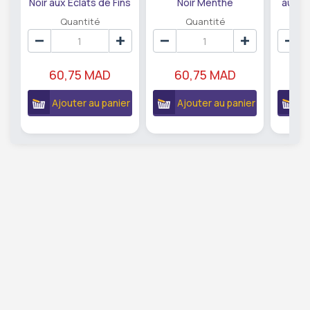
Noir aux Éclats de Fins
Noir Menthe
au Lai
Caramels Excellence
Excellence Lindt 100g.
Swiss
Quantité
Quantité
Lindt 100g
60,75 MAD
60,75 MAD
5
Ajouter au panier
Ajouter au panier
A