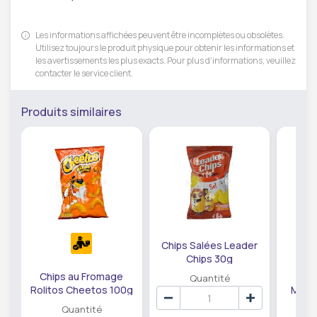
Les informations affichées peuvent être incomplètes ou obsolètes.
Utilisez toujours le produit physique pour obtenir les informations et
les avertissements les plus exacts. Pour plus d'informations, veuillez
contacter le service client.
Produits similaires
Chips Salées Leader
Chips 30g
Chips au Fromage
Crac
Quantité
Rolitos Cheetos 100g
Mons
Quantité