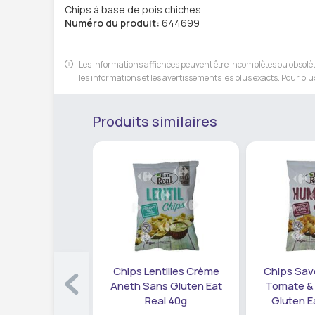
Chips à base de pois chiches
Numéro du produit:
644699
Les informations affichées peuvent être incomplètes ou obsolète
les informations et les avertissements les plus exacts. Pour plus
Produits similaires
Chips Lentilles Crème
Chips Sa
Aneth Sans Gluten Eat
Tomate & 
Real 40g
Gluten E