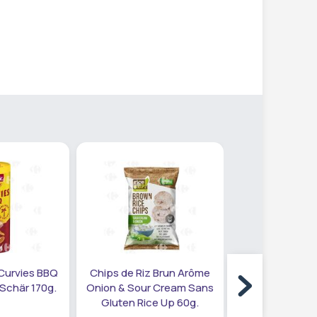
 Curvies BBQ
Chips de Riz Brun Arôme
Chips de Riz
Schär 170g.
Onion & Sour Cream Sans
Quinoa Rice
Gluten Rice Up 60g.