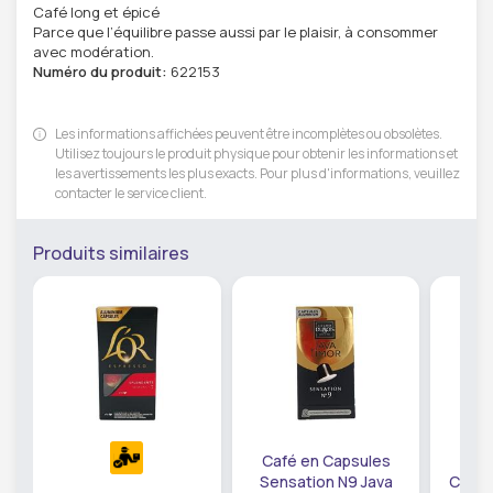
Café long et épicé
Parce que l’équilibre passe aussi par le plaisir, à consommer
avec modération.
Numéro du produit:
622153
Les informations affichées peuvent être incomplètes ou obsolètes.
Utilisez toujours le produit physique pour obtenir les informations et
les avertissements les plus exacts. Pour plus d'informations, veuillez
contacter le service client.
Produits similaires
Café en Capsules
Café
Sensation N9 Java
Colom