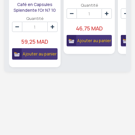
Timor 10 Capsules
D
Café en Capsules
Quantité
Splendente l'Or N7 10
unités.
Quantité
46,75 MAD
4
Ajouter au panier
A
59,25 MAD
Ajouter au panier