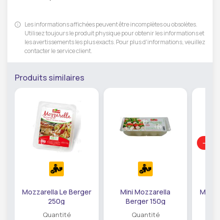
Les informations affichées peuvent être incomplètes ou obsolètes.
Utilisez toujours le produit physique pour obtenir les informations et
les avertissements les plus exacts. Pour plus d'informations, veuillez
contacter le service client.
Produits similaires
-29
Mozzarella Le Berger
Mini Mozzarella
Mozza
250g
Berger 150g
Quantité
Quantité