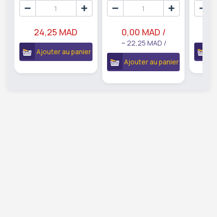
24,25 MAD
0,00 MAD /
6
~ 22,25 MAD /
Ajouter au panier
A
Ajouter au panier