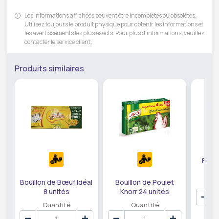
Les informations affichées peuvent être incomplètes ou obsolètes.
Utilisez toujours le produit physique pour obtenir les informations et
les avertissements les plus exacts. Pour plus d'informations, veuillez
contacter le service client.
Produits similaires
Boui
I
Bouillon de Bœuf Idéal
Bouillon de Poulet
8 unités
Knorr 24 unités
Quantité
Quantité