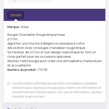
Détails
Marque:
Kasa
Bougie Chandelier Rouge Brique Kasa.
21,7cm.
Apportez une touche d'élégance classique à votre
décoration avec ce bougie chandelier rouge brique.
Sa hauteur de 21,7cm et son design sophistiqué en font un
choix parfait pour les occasions spéciales.
Allumez cette bougie pour créer une atmosphère chaleureuse
et accueillante.
Numéro du produit:
711738
Les informations affichées peuvent être incomplètes ou obsolètes.
Utilisez toujours le produit physique pour obtenir les informations et
les avertissements les plus exacts. Pour plus d'informations, veuillez
contacter le service client.