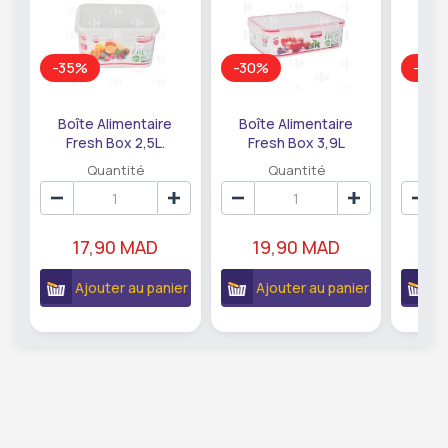
-35%
-30%
-34
Boîte Alimentaire
Boîte Alimentaire
Boît
Fresh Box 2,5L.
Fresh Box 3,9L
Fr
Quantité
Quantité
17,90 MAD
19,90 MAD
2
Ajouter au panier
Ajouter au panier
A