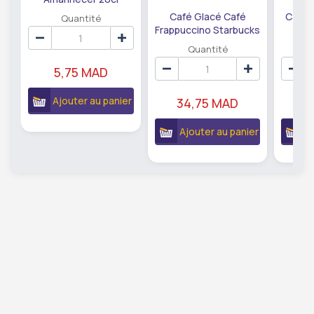
Café Glacé Café
Café 
Quantité
Frappuccino Starbucks
s
25cl
Double
Quantité
5,75 MAD
Ajouter au panier
34,75 MAD
2
Ajouter au panier
A