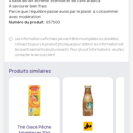
À base de lait écrémé, stérilisé et de café arabica
À savourer bien frais
Parce que l’équilibre passe aussi par le plaisir, à consommer
avec modération.
Numéro du produit:
657500
Les informations affichées peuvent être incomplètes ou obsolètes.
Utilisez toujours le produit physique pour obtenir les informations et
les avertissements les plus exacts. Pour plus d'informations, veuillez
contacter le service client.
Produits similaires
Thé Glacé Pêche
Amanhecer 20cl