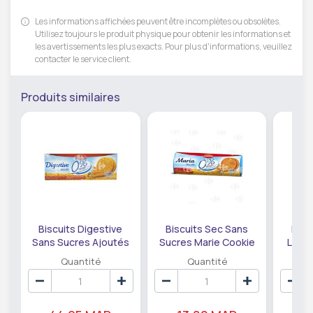
Les informations affichées peuvent être incomplètes ou obsolètes.
Utilisez toujours le produit physique pour obtenir les informations et
les avertissements les plus exacts. Pour plus d'informations, veuillez
contacter le service client.
Produits similaires
Biscuits Digestive
Biscuits Sec Sans
Bisc
Sans Sucres Ajoutés
Sucres Marie Cookie
Light
Digesta Cuetara 400g
Digesta 200g.
Quantité
Quantité