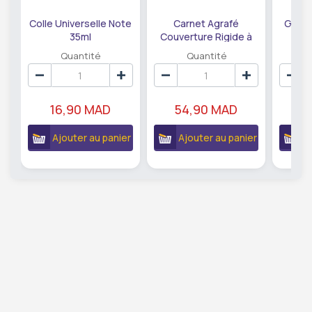
Colle Universelle Note
Carnet Agrafé
Gomme
35ml
Couverture Rigide à
Pois Pastel Note A5
Quantité
Quantité
21,5x15x1,5cm
16,90 MAD
54,90 MAD
1
Ajouter au panier
Ajouter au panier
A