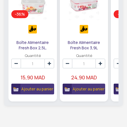
-36%
-31%
Boîte Alimentaire
Boîte Alimentaire
Boît
Fresh Box 2,5L.
Fresh Box 3,9L
Fre
Quantité
Quantité
15,90 MAD
24,90 MAD
1
Ajouter au panier
Ajouter au panier
A