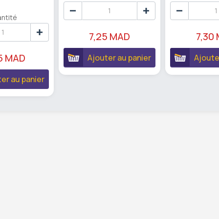
ntité
7,25 MAD
7,30
75 MAD
Ajouter au panier
Ajoute
er au panier