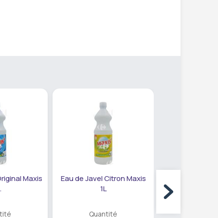
riginal Maxis
Eau de Javel Citron Maxis
Eau de Javel Cit
.
1L
tité
Quantité
Quanti