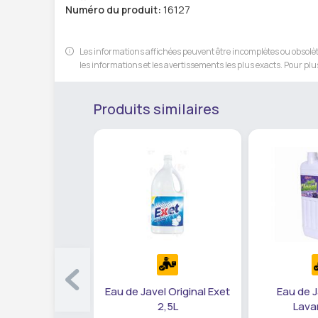
Numéro du produit:
16127
Les informations affichées peuvent être incomplètes ou obsolète
les informations et les avertissements les plus exacts. Pour plus
Produits similaires
Eau de Javel Original Exet
Eau de J
2,5L
Lava