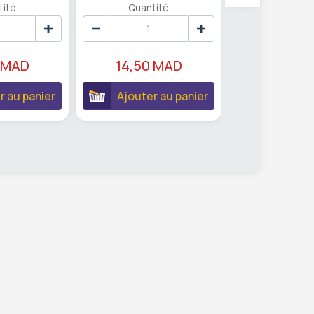
Rechargeable
tité
Quantité
Ultra Compac
Quanti
 MAD
14,50 MAD
21,95 
r au panier
Ajouter au panier
Ajouter 