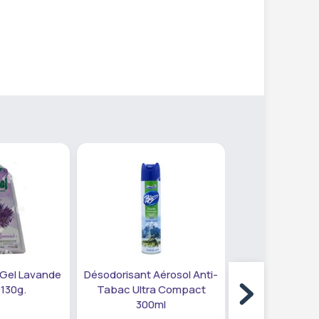
 Gel Lavande
Désodorisant Aérosol Anti-
 130g.
Tabac Ultra Compact
300ml
Désodori