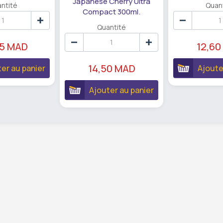
Japanese Cherry Ultra
ntité
Quan
Compact 300ml.
Quantité
95 MAD
12,60
14,50 MAD
er au panier
Ajoute
Ajouter au panier