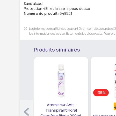
Sans alcool
Protection 48h et laisse la peau douce
Numéro du produit:
648521
Les informations affichées peuvent être incomplètes ou obsolète
les informations et les avertissements les plus exacts. Pour plus
Produits similaires
-35%
Atomiseur Anti-
Transpirant Floral
Carrefour Blanc 200ml.