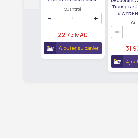
Déodorant A
Transpirant 
Quantité
& White N
Qua
22,75 MAD
31,
Ajouter au panier
Ajout