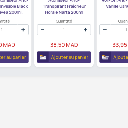
tomiseur Anti-
Atomiseur Anti-
Roll-On Anti
Invisible Black
Transpirant Fraîcheur
Vanille Us
ivea 200ml.
Florale Narta 200ml
ntité
Quantité
Quan
90 MAD
38,50 MAD
33,95
er au panier
Ajouter au panier
Ajoute