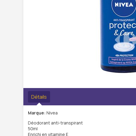
Détails
Marque:
Nivea
Déodorant anti-transpirant
50ml
Enrichi en vitamine E