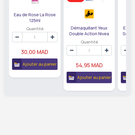
Eau de Rose La Rose
125ml
Démaquillant Yeux
Eau M
Quantité
Double Action Nivea
Sensib
125ml.
Ga
Quantité
30,00 MAD
Ajouter au panier
54,95 MAD
2
Ajouter au panier
A