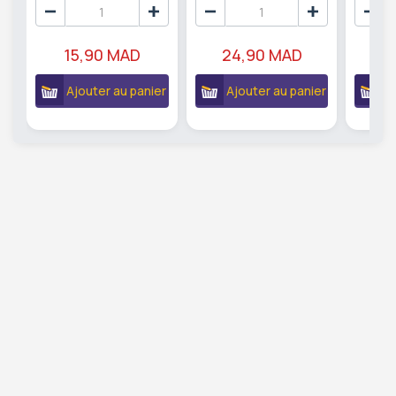
15,90 MAD
24,90 MAD
1
Ajouter au panier
Ajouter au panier
A