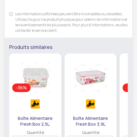
Les informations affichées peuvent être incomplètes ou obsolètes.
Utilisez toujours le produit physique pour obtenir les informations et
les avertissements les plus exacts. Pour plus d'informations, veuillez
contacter le service client.
Produits similaires
-36%
-31%
Boîte Alimentaire
Boîte Alimentaire
Boît
Fresh Box 2,5L.
Fresh Box 3,9L
Fre
Quantité
Quantité