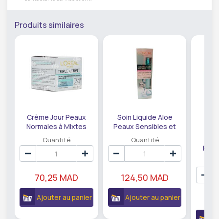
Produits similaires
Crème Jour Peaux
Soin Liquide Aloe
Normales à Mixtes
Peaux Sensibles et
Triple Active L'Oréal
Sèche Hydra Genius
Soi
Quantité
Quantité
Paris 50ml
Skin Expert 70ml
Powe
Ferme
70,25 MAD
124,50 MAD
Ajouter au panier
Ajouter au panier
15
A