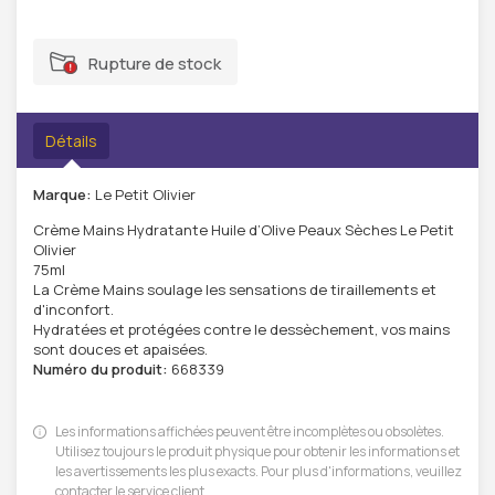
Rupture de stock
Détails
Marque:
Le Petit Olivier
Crème Mains Hydratante Huile d’Olive Peaux Sèches Le Petit
Olivier
75ml
La Crème Mains soulage les sensations de tiraillements et
d'inconfort.
Hydratées et protégées contre le dessèchement, vos mains
sont douces et apaisées.
Numéro du produit:
668339
Les informations affichées peuvent être incomplètes ou obsolètes.
Utilisez toujours le produit physique pour obtenir les informations et
les avertissements les plus exacts. Pour plus d'informations, veuillez
contacter le service client.