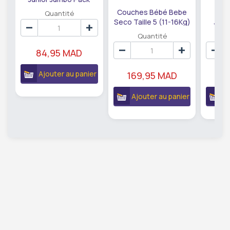
Calin 48 unités
Couches Bébé Bebe
Cou
Quantité
Seco Taille 5 (11-16Kg)
Juni
Dodot 54 unités
Mol
Quantité
84,95 MAD
Ajouter au panier
169,95 MAD
10
Ajouter au panier
A