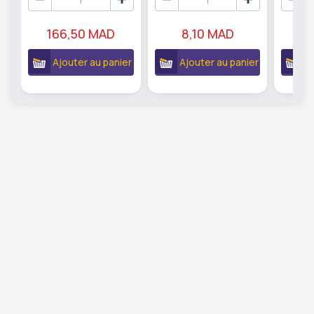
166,50 MAD
8,10 MAD
3
Ajouter au panier
Ajouter au panier
A