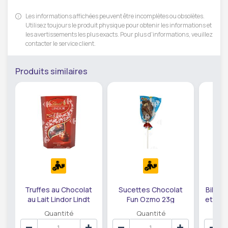
Les informations affichées peuvent être incomplètes ou obsolètes.
Utilisez toujours le produit physique pour obtenir les informations et
les avertissements les plus exacts. Pour plus d'informations, veuillez
contacter le service client.
Produits similaires
Truffes au Chocolat
Sucettes Chocolat
Billes
au Lait Lindor Lindt
Fun Ozmo 23g
et Ca
200g.
Quantité
Quantité