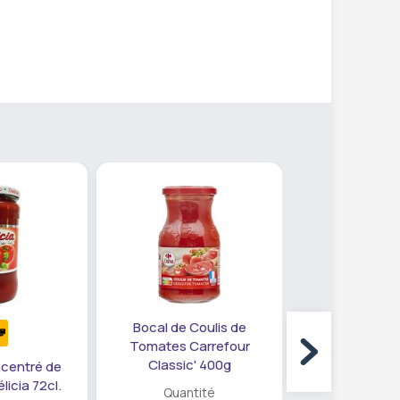
Bocal de Coulis de
Double Conc
Tomates Carrefour
Tomates Mi
Classic' 400g
centré de
icia 72cl.
Quantité
Quanti