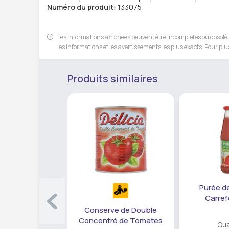
Numéro du produit:
133075
Les informations affichées peuvent être incomplètes ou obsolète
les informations et les avertissements les plus exacts. Pour plus
Produits similaires
Purée d
Carref
Conserve de Double
Concentré de Tomates
Qua