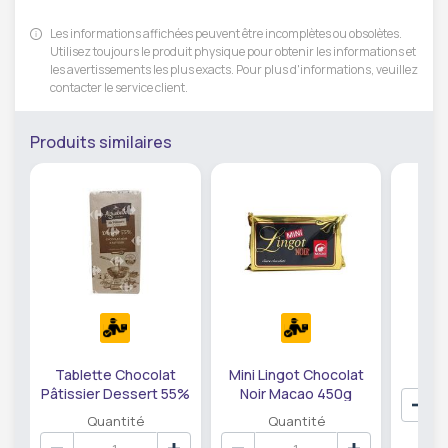
Les informations affichées peuvent être incomplètes ou obsolètes.
Utilisez toujours le produit physique pour obtenir les informations et
les avertissements les plus exacts. Pour plus d'informations, veuillez
contacter le service client.
Produits similaires
L
Cho
M
Tablette Chocolat
Mini Lingot Chocolat
Pâtissier Dessert 55%
Noir Macao 450g
Cacao Aiguebelle 175g
Quantité
Quantité