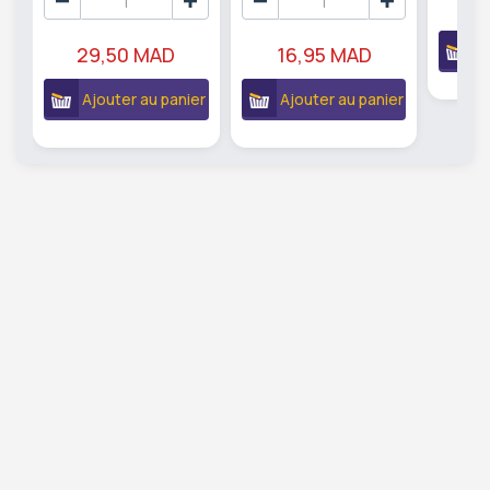
1
A
29,50 MAD
16,95 MAD
Ajouter au panier
Ajouter au panier