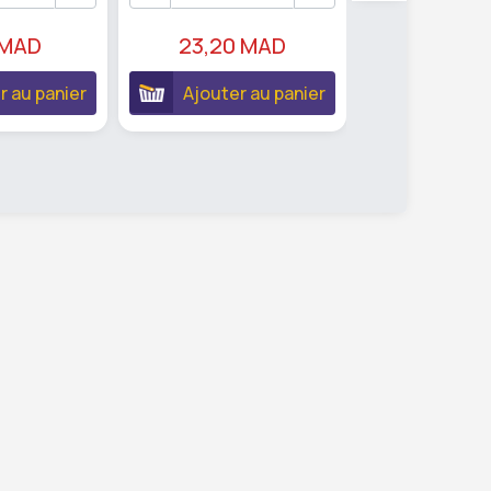
19,30 
 MAD
23,20 MAD
Ajouter 
r au panier
Ajouter au panier