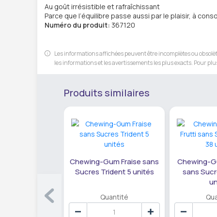
Au goût irrésistible et rafraîchissant
Parce que l’équilibre passe aussi par le plaisir, à c
Numéro du produit:
367120
Les informations affichées peuvent être incomplètes ou obsolète
les informations et les avertissements les plus exacts. Pour plus
Produits similaires
Chewing-Gum Fraise sans
Chewing-Gum
Sucres Trident 5 unités
sans Sucr
un
Quantité
Qua