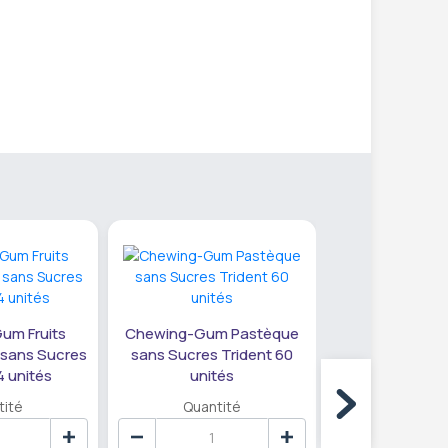
Chewing-Gum Tu
um Fruits
Chewing-Gum Pastèque
Roll Up Lut
 sans Sucres
sans Sucres Trident 60
4 unités
unités
Quanti
tité
Quantité