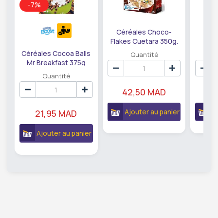
-7%
Céréales Choco-
Cér
Flakes Cuetara 350g.
N
Céréales Cocoa Balls
Quantité
Mr Breakfast 375g
Quantité
42,50 MAD
5
Ajouter au panier
A
21,95 MAD
Ajouter au panier