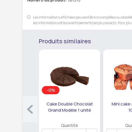
Les informations affichées peuvent être incomplètes ou obsolète
les informations et les avertissements les plus exacts. Pour plus
Produits similaires
-0%
Cake Double Chocolat
Mini cake
Grand Modèle 1 unité
1
Quantité
Qua