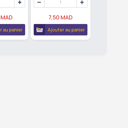
 MAD
7,50 MAD
20,95 
r au panier
Ajouter au panier
Ajouter 