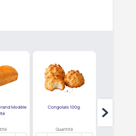
Grand Modèle
Congolais 100g.
Cake Marbré Pet
ité
unité
tité
Quantité
Quanti