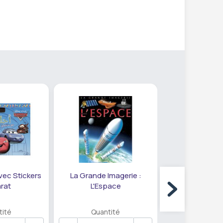
vec Stickers
La Grande Imagerie :
Grande Image
rat
L'Espace
Avion
tité
Quantité
Quanti