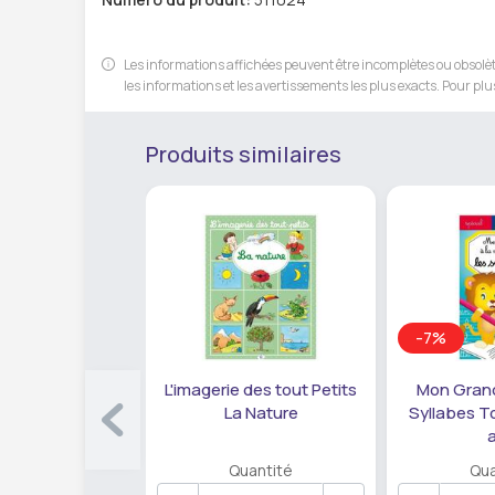
Les informations affichées peuvent être incomplètes ou obsolète
les informations et les avertissements les plus exacts. Pour plus
Produits similaires
-7%
L'imagerie des tout Petits
Mon Grand
La Nature
Syllabes T
Quantité
Qua