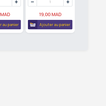
 MAD
19,00 MAD
19,00 
r au panier
Ajouter au panier
Ajouter 