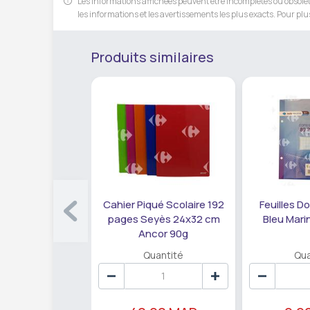
Les informations affichées peuvent être incomplètes ou obsolète
les informations et les avertissements les plus exacts. Pour plus
Produits similaires
Cahier Piqué Scolaire 192
Feuilles D
pages Seyès 24x32 cm
Bleu Mari
Ancor 90g
Quantité
Qua