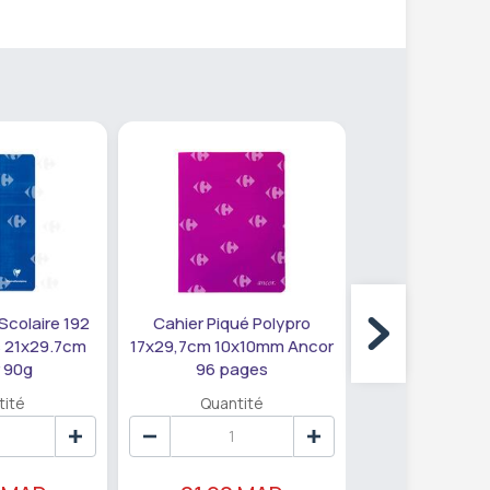
Scolaire 192
Cahier Piqué Polypro
Cahier Piqué S
 21x29.7cm
17x29,7cm 10x10mm Ancor
pages Seyès
 90g
96 pages
Ancor 
tité
Quantité
Quanti