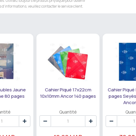
s. Utilisez toujours le produit physique pour obtenir
 d'informations, veuillez contacter le service client.
oubles Jaune
Cahier Piqué 17x22cm
Cahier Piqué 
ne 80 pages
10x10mm Ancor 140 pages
pages Seyès
Ancor
ntité
Quantité
Quan