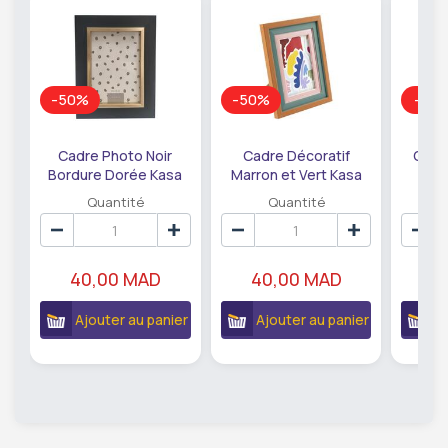
-50%
-50%
-61
Cadre Photo Noir
Cadre Décoratif
Cous
Bordure Dorée Kasa
Marron et Vert Kasa
Fle
10x15cm
10x15cm
Noi
Quantité
Quantité
40,00 MAD
40,00 MAD
9
Ajouter au panier
Ajouter au panier
A