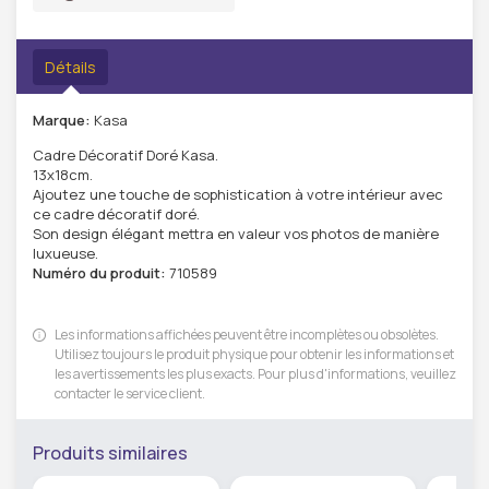
Détails
Marque:
Kasa
Cadre Décoratif Doré Kasa.
13x18cm.
Ajoutez une touche de sophistication à votre intérieur avec
ce cadre décoratif doré.
Son design élégant mettra en valeur vos photos de manière
luxueuse.
Numéro du produit:
710589
Les informations affichées peuvent être incomplètes ou obsolètes.
Utilisez toujours le produit physique pour obtenir les informations et
les avertissements les plus exacts. Pour plus d'informations, veuillez
contacter le service client.
Produits similaires