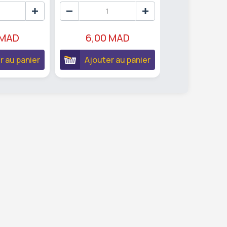
 MAD
6,00 MAD
14,90 
r au panier
Ajouter au panier
Ajouter 