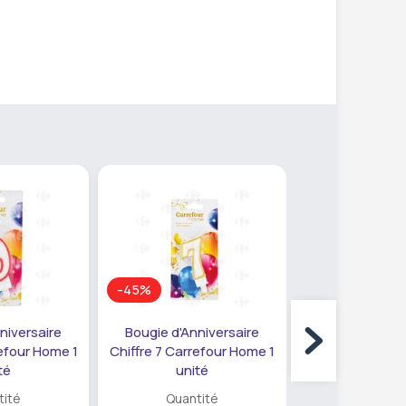
-45%
niversaire
Bougie d'Anniversaire
Bougie d'Anni
refour Home 1
Chiffre 7 Carrefour Home 1
Chiffre 3 Carre
té
unité
unité
tité
Quantité
Quanti