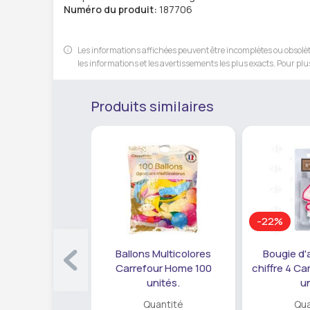
Numéro du produit:
187706
Les informations affichées peuvent être incomplètes ou obsolète
les informations et les avertissements les plus exacts. Pour plus
Produits similaires
-22%
Ballons Multicolores
Bougie d'
Carrefour Home 100
chiffre 4 Ca
unités.
un
Quantité
Qua