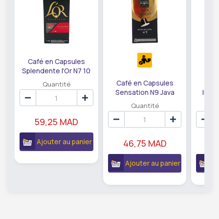
Café en Capsules
Splendente l'Or N7 10
unités.
Café en Capsules
Café
Quantité
Sensation N9 Java
Inte
Timor 10 Capsules
Du
Quantité
59,25 MAD
Ajouter au panier
46,75 MAD
4
Ajouter au panier
A