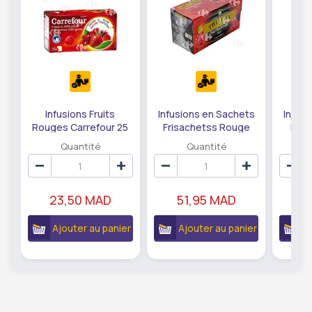
Infusions Fruits
Infusions en Sachets
Infus
Rouges Carrefour 25
Frisachetss Rouge
Dige
sachets
Twinings 25 sachets
Fenoui
Quantité
Quantité
23,50 MAD
51,95 MAD
5
Ajouter au panier
Ajouter au panier
A