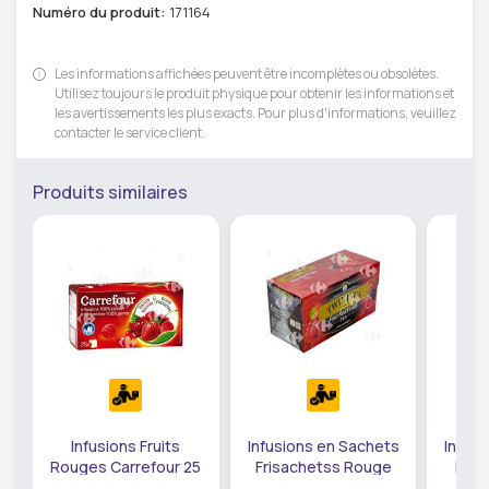
Numéro du produit:
171164
Les informations affichées peuvent être incomplètes ou obsolètes.
Utilisez toujours le produit physique pour obtenir les informations et
les avertissements les plus exacts. Pour plus d'informations, veuillez
contacter le service client.
Produits similaires
Infusions Fruits
Infusions en Sachets
Infus
Rouges Carrefour 25
Frisachetss Rouge
Dige
sachets
Twinings 25 sachets
Fenoui