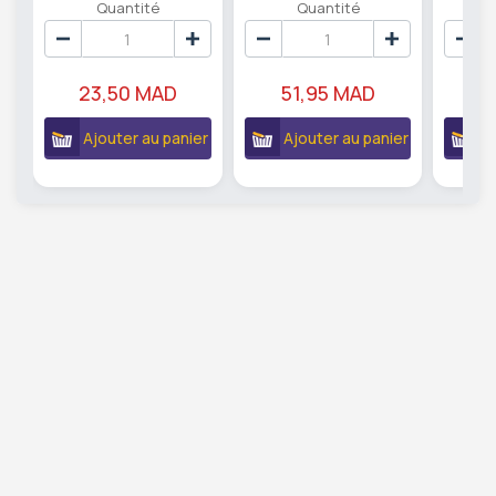
Quantité
Quantité
23,50 MAD
51,95 MAD
5
Ajouter au panier
Ajouter au panier
A