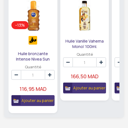
-13%
Huile Vanille Vahema
H
Monoï 100ml.
Bro
Tahit
Huile bronzante
Quantité
Intense Nivea Sun
200ml
Quantité
166,50 MAD
17
Ajouter au panier
A
116,95 MAD
Ajouter au panier