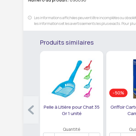
Les informations affichées peuvent être incomplètes ou obsolète
les informations et les avertissements les plus exacts. Pour plus
Produits similaires
-50%
Pelle à Litière pour Chat 35
Griffoir Car
Gr 1 unité
Car
Quantité
Qua