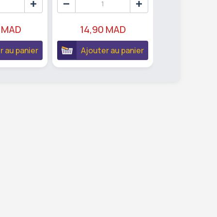
 MAD
14,90 MAD
39,90 
r au panier
Ajouter au panier
Ajouter 